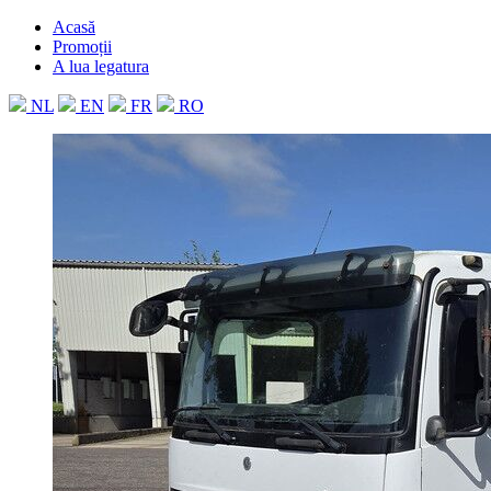
Acasă
Promoții
A lua legatura
NL
EN
FR
RO